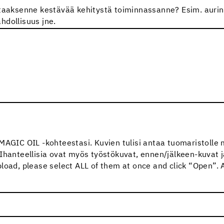
ntaaksenne kestävää kehitystä toiminnassanne? Esim. aurink
hdollisuus jne.
 MAGIC OIL -kohteestasi. Kuvien tulisi antaa tuomaristoll
Ihanteellisia ovat myös työstökuvat, ennen/jälkeen-kuvat j
oad, please select ALL of them at once and click “Open”. All