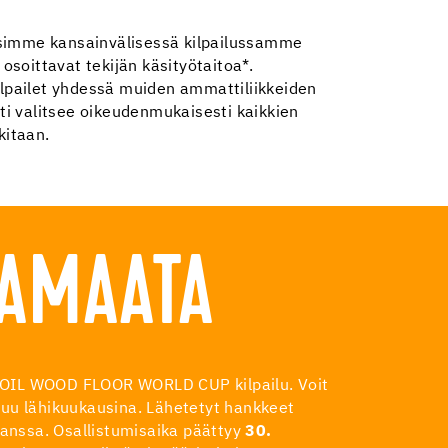
simme kansainvälisessä kilpailussamme
osoittavat tekijän käsityötaitoa*.
lpailet yhdessä muiden ammattiliikkeiden
i valitsee oikeudenmukaisesti kaikkien
kitaan.
JAMAATA
IC OIL WOOD FLOOR WORLD CUP kilpailu. Voit
istuu lähikuukausina. Lähetetyt hankkeet
n kanssa. Osallistumisaika päättyy
30.