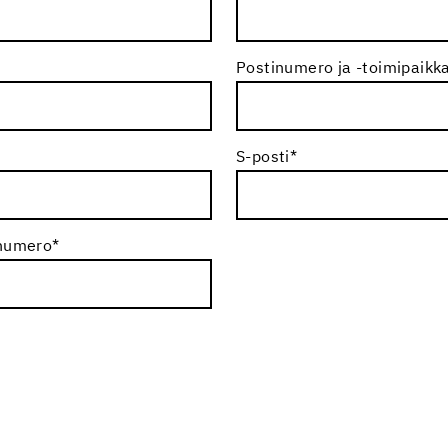
Postinumero ja -toimipaikk
S-posti
*
 numero
*