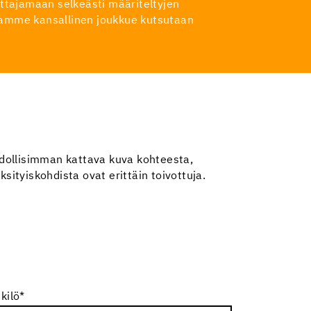
oittajamaan selkeästi määriteltyjen
emamme kansallinen joukkue kutsutaan
ahdollisimman kattava kuva kohteesta,
sityiskohdista ovat erittäin toivottuja.
kilö
*