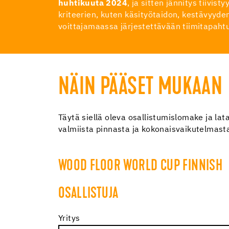
huhtikuuta 2024
, ja sitten jännitys tiivi
kriteerien, kuten käsityötaidon, kestävyyd
voittajamaassa järjestettävään tiimitapah
NÄIN PÄÄSET MUKAAN
Täytä siellä oleva osallistumislomake ja la
valmiista pinnasta ja kokonaisvaikutelmasta.
WOOD FLOOR WORLD CUP FINNISH
OSALLISTUJA
Yritys