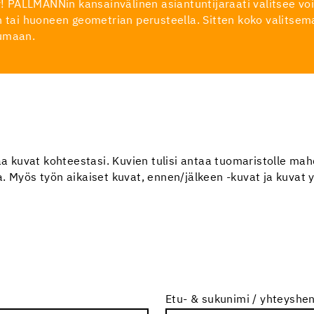
styy! PALLMANNin kansainvälinen asiantuntijaraati valitsee v
en tai huoneen geometrian perusteella. Sitten koko valits
tumaan.
taa kuvat kohteestasi. Kuvien tulisi antaa tuomaristolle m
 Myös työn aikaiset kuvat, ennen/jälkeen -kuvat ja kuvat yk
Etu- & sukunimi / yhteyshen