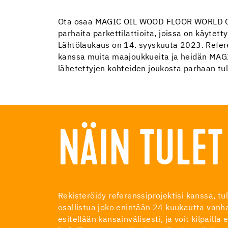
Ota osaa MAGIC OIL WOOD FLOOR WORLD CUP 
parhaita parkettilattioita, joissa on käytet
Lähtölaukaus on 14. syyskuuta 2023. Refer
kanssa muita maajoukkueita ja heidän MAGIC
lähetettyjen kohteiden joukosta parhaan t
NÄIN TULET
Rekisteröidy referenssiprojektisi kanssa,
osallistua joko enintään 24 kuukautta vanhal
esitellään kansainvälisesti, ja voit kilpaill