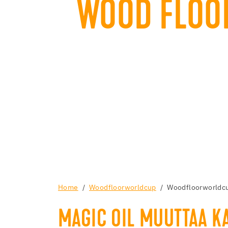
WOOD FLOO
Home
Woodfloorworldcup
Woodfloorworldcu
MAGIC OIL MUUTTAA KA