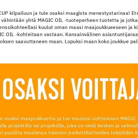
kilpailuun ja tule osaksi maagista menestystarinaa! Et
ty vähintään yhtä MAGIC OIL -tuoteperheen tuotetta ja jotka 
enssikohteellasi kuulut oman maasi maajoukkueeseen ja ki
 OIL -kohteitaan vastaan. Kansainvälinen asiantuntijaraat
uloksen saavuttaneen maan. Lopuksi maan koko joukkue pal
 OSAKSI VOITTA
 tule osaksi maajoukkuetta ja tue maatasi voittamaan MAG
la projektilla tai projektilla, joka on vielä kesken ja valm
a eri puolilta maailmaa tulevien parkettilattioiden tekijöide