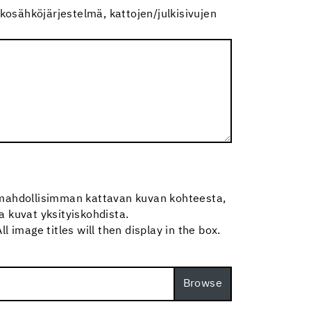
osähköjärjestelmä, kattojen/julkisivujen
e mahdollisimman kattavan kuvan kohteesta,
a kuvat yksityiskohdista.
 image titles will then display in the box.