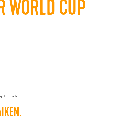
R WORLD CUP
p Finnish
IKEN.