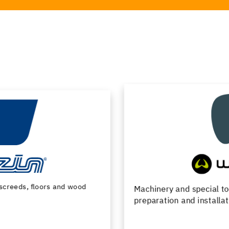
Machinery and special tools for substrate
preparation and installation of floor coverings