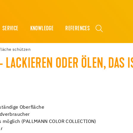
SERVICE
KNOWLEDGE
REFERENCES
fläche schützen
LACKIEREN ODER ÖLEN, DAS IS
ständige Oberfläche
ndverbraucher
ens möglich (PALLMANN COLOR COLLECTION)
ar