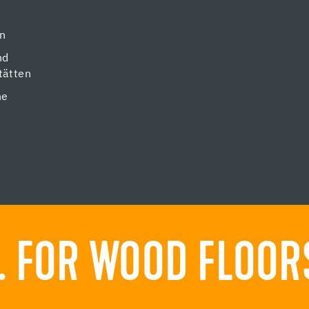
en
nd
tätten
ne
 FOR WOOD FLOORS.